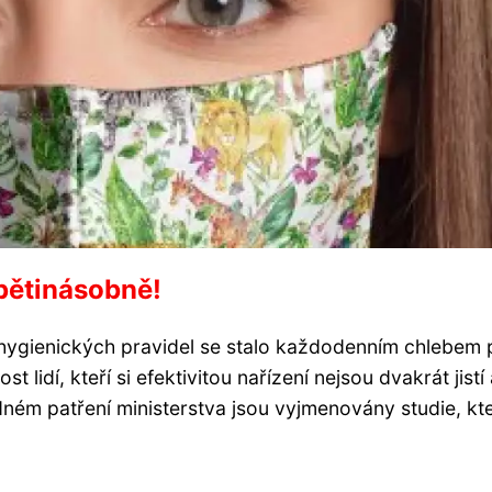
 pětinásobně!
hygienických pravidel se stalo každodenním chlebem 
 lidí, kteří si efektivitou nařízení nejsou dvakrát jistí
ném patření ministerstva jsou vyjmenovány studie, kt