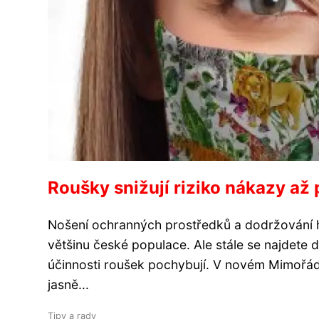
Roušky snižují riziko nákazy až
Nošení ochranných prostředků a dodržování 
většinu české populace. Ale stále se najdete dost
účinnosti roušek pochybují. V novém Mimořád
jasně...
Tipy a rady