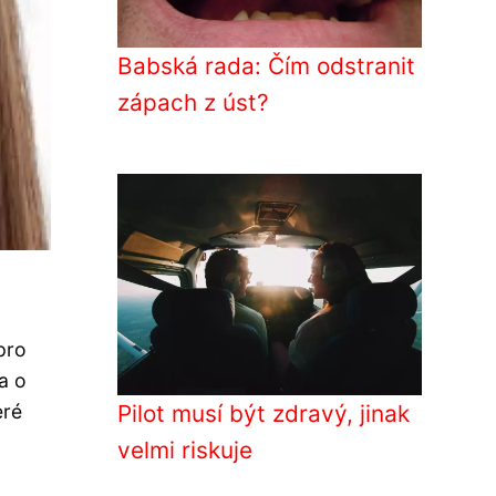
Babská rada: Čím odstranit
zápach z úst?
pro
 a o
eré
Pilot musí být zdravý, jinak
velmi riskuje