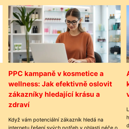
PPC kampaně v kosmetice a
wellness: Jak efektivně oslovit
zákazníky hledající krásu a
zdraví
L
h
Když vám potenciální zákazník hledá na
d
internetu řešení svých potřeb v oblasti péče o