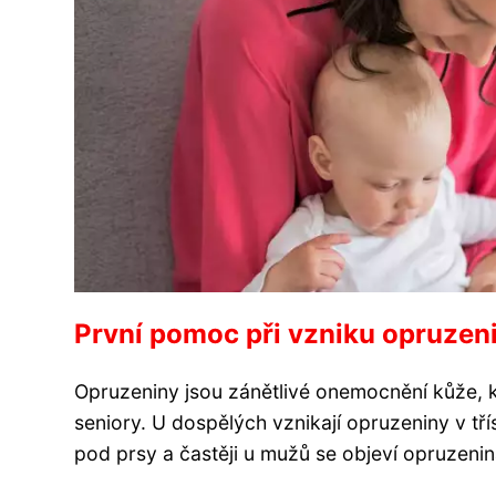
První pomoc při vzniku opruzen
Opruzeniny jsou zánětlivé onemocnění kůže, 
seniory. U dospělých vznikají opruzeniny v tří
pod prsy a častěji u mužů se objeví opruzenin