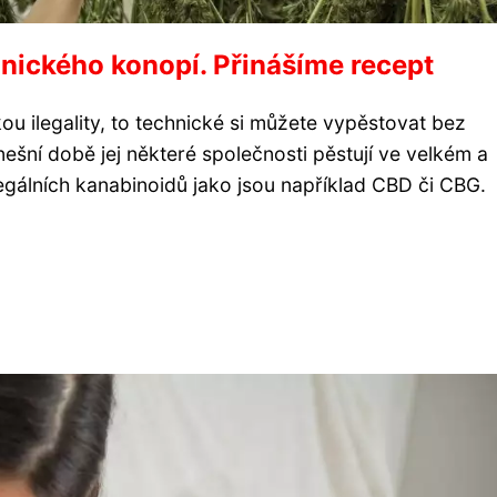
hnického konopí. Přinášíme recept
u ilegality, to technické si můžete vypěstovat bez
ešní době jej některé společnosti pěstují ve velkém a
gálních kanabinoidů jako jsou například CBD či CBG.