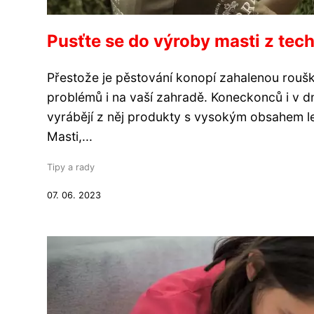
Pusťte se do výroby masti z tec
Přestože je pěstování konopí zahalenou rouško
problémů i na vaší zahradě. Koneckonců i v dn
vyrábějí z něj produkty s vysokým obsahem le
Masti,...
Tipy a rady
07. 06. 2023