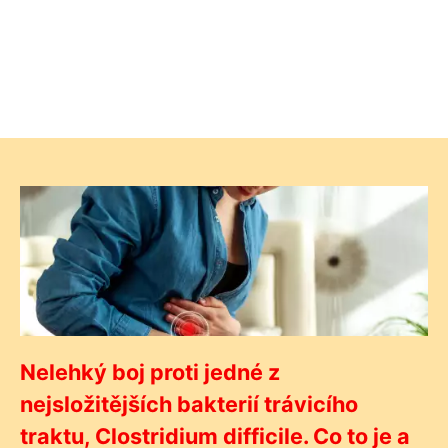
Nelehký boj proti jedné z
nejsložitějších bakterií trávicího
traktu, Clostridium difficile. Co to je a