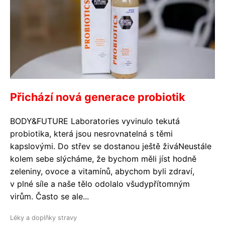
Přichází nová generace probiotik
BODY&FUTURE Laboratories vyvinulo tekutá
probiotika, která jsou nesrovnatelná s těmi
kapslovými. Do střev se dostanou ještě živáNeustále
kolem sebe slýcháme, že bychom měli jíst hodně
zeleniny, ovoce a vitamínů, abychom byli zdraví,
v plné síle a naše tělo odolalo všudypřítomným
virům. Často se ale...
Léky a doplňky stravy