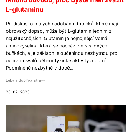
Mnoho důvodů, proč byste měli zvážit
L-glutaminu
Při diskusi o malých nádobách doplňků, které mají
obrovský dopad, může být L-glutamin jedním z
nejužitečnějších. Glutamin je nejhojnější volná
aminokyselina, která se nachází ve svalových
buňkách, a je základní sloučeninou nezbytnou pro
ochranu svalů během fyzické aktivity a po ní.
Podmíněně nezbytné v době...
Léky a doplňky stravy
28. 02. 2023