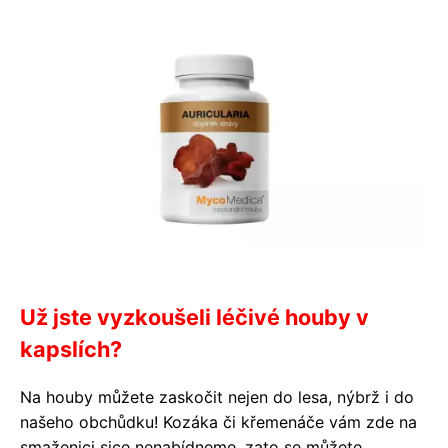
Už jste vyzkoušeli léčivé houby v
kapslích?
Na houby můžete zaskočit nejen do lesa, nýbrž i do
našeho obchůdku! Kozáka či křemenáče vám zde na
smaženici sice nenabídneme, zato se můžete