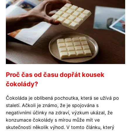
Proč čas od času dopřát kousek
čokolády?
Čokoláda je oblíbená pochoutka, která se užívá po
staletí. Ačkoli je známo, že je spojována s
negativními účinky na zdraví, výzkum ukázal, že
konzumace čokolády s mírou může mít ve
skutečnosti několik výhod. V tomto článku, který