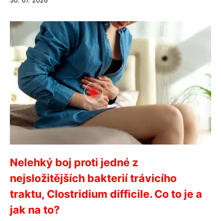
30. 07. 2026
Nelehký boj proti jedné z
nejsložitějších bakterií trávicího
traktu, Clostridium difficile. Co to je a
jak na to?