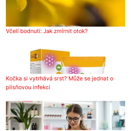
Včelí bodnutí: Jak zmírnit otok?
Kočka si vytrhává srst? Může se jednat o
plísňovou infekci