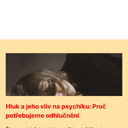
Hluk a jeho vliv na psychiku: Proč
potřebujeme odhlučnění