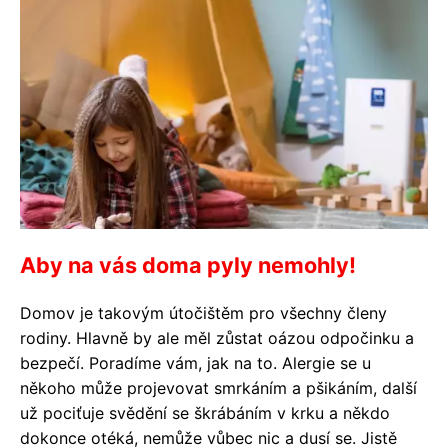
Aby na vás doma pyly nemohly!
Domov je takovým útočištěm pro všechny členy
rodiny. Hlavně by ale měl zůstat oázou odpočinku a
bezpečí. Poradíme vám, jak na to. Alergie se u
někoho může projevovat smrkáním a pšikáním, další
už pociťuje svědění se škrábáním v krku a někdo
dokonce otéká, nemůže vůbec nic a dusí se. Jistě