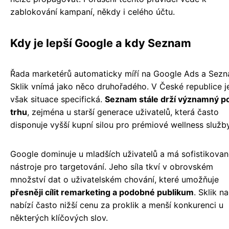
zablokování kampaní, někdy i celého účtu.
Kdy je lepší Google a kdy Seznam
Řada marketérů automaticky míří na Google Ads a Sez
Sklik vnímá jako něco druhořadého. V České republice j
však situace specifická.
Seznam stále drží významný po
trhu
, zejména u starší generace uživatelů, která často
disponuje vyšší kupní silou pro prémiové wellness služby
Google dominuje u mladších uživatelů a má sofistikovan
nástroje pro targetování. Jeho síla tkví v obrovském
množství dat o uživatelském chování, které umožňuje
přesněji cílit remarketing a podobné publikum
. Sklik n
nabízí často nižší cenu za proklik a menší konkurenci u
některých klíčových slov.