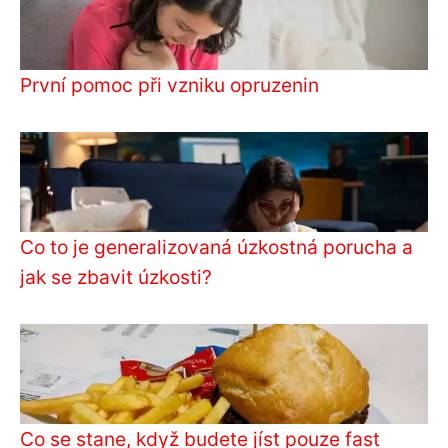
První pomoc při vzniku opruzenin
Co to je generalizovaná úzkostná porucha a
jak se zbavit úzkosti?
Co se stane, když budete jíst pouze fast