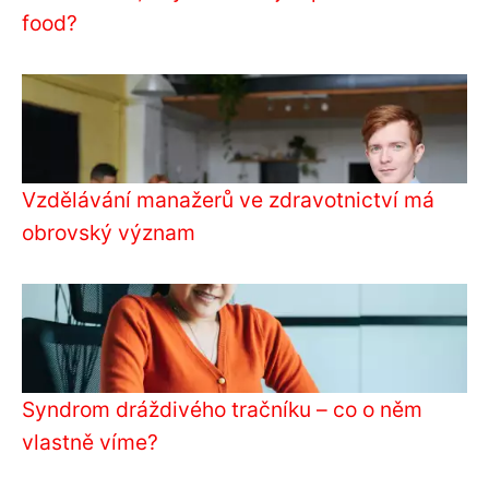
food?
Vzdělávání manažerů ve zdravotnictví má
obrovský význam
Syndrom dráždivého tračníku – co o něm
vlastně víme?