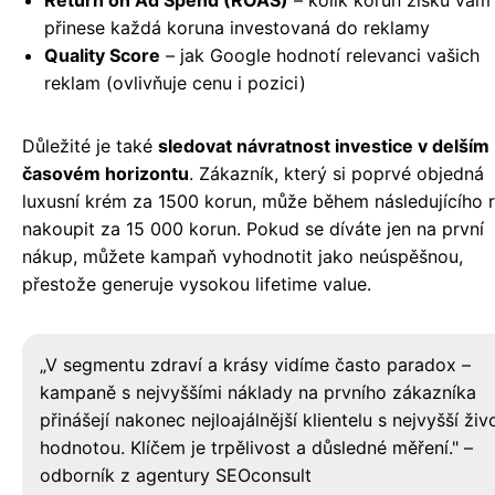
přinese každá koruna investovaná do reklamy
Quality Score
– jak Google hodnotí relevanci vašich
reklam (ovlivňuje cenu i pozici)
Důležité je také
sledovat návratnost investice v delším
časovém horizontu
. Zákazník, který si poprvé objedná
luxusní krém za 1500 korun, může během následujícího 
nakoupit za 15 000 korun. Pokud se díváte jen na první
nákup, můžete kampaň vyhodnotit jako neúspěšnou,
přestože generuje vysokou lifetime value.
„V segmentu zdraví a krásy vidíme často paradox –
kampaně s nejvyššími náklady na prvního zákazníka
přinášejí nakonec nejloajálnější klientelu s nejvyšší živ
hodnotou. Klíčem je trpělivost a důsledné měření." –
odborník z agentury SEOconsult