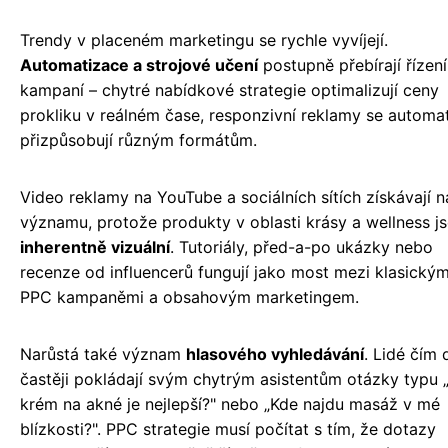
Trendy v placeném marketingu se rychle vyvíjejí.
Automatizace a strojové učení
postupně přebírají řízení
kampaní – chytré nabídkové strategie optimalizují ceny
prokliku v reálném čase, responzivní reklamy se automa
přizpůsobují různým formátům.
Video reklamy na YouTube a sociálních sítích získávají n
významu, protože produkty v oblasti krásy a wellness j
inherentně vizuální
. Tutoriály, před-a-po ukázky nebo
recenze od influencerů fungují jako most mezi klasickým
PPC kampaněmi a obsahovým marketingem.
Narůstá také význam
hlasového vyhledávání
. Lidé čím 
častěji pokládají svým chytrým asistentům otázky typu 
krém na akné je nejlepší?" nebo „Kde najdu masáž v mé
blízkosti?". PPC strategie musí počítat s tím, že dotazy