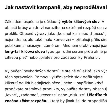
Jak nastavit kampaně, aby neproděláva
Základem úspěchu je důkladný
výběr klíčových slov
. V
oblasti krásy a zdraví narazíte na extrémní rozpětí cen 
proklik. Obecné výrazy jako „kosmetika" nebo „fitness" 
nejen drahé, ale také málo konverzní – přitahují příliš šir
publikum s nejasným záměrem. Mnohem efektivnější jso
long-tail klíčová slova
typu „přírodní sérum proti akné p
citlivou pleť" nebo „pilates pro začátečníky Praha 5".
Vyloučení nevhodných dotazů je stejně důležité jako vý
těch správných. Pomocí vylučovacích slov odfiltrujete
kliknutí od lidí hledajících něco jiného – například když
prodáváte prémiové produkty, vyloučíte dotazy obsahuj
„levné", „zadarmo", „recenze" nebo „diskuze".
Ušetříte t
značnou část rozpočtu
, který by jinak šel do propadlišt