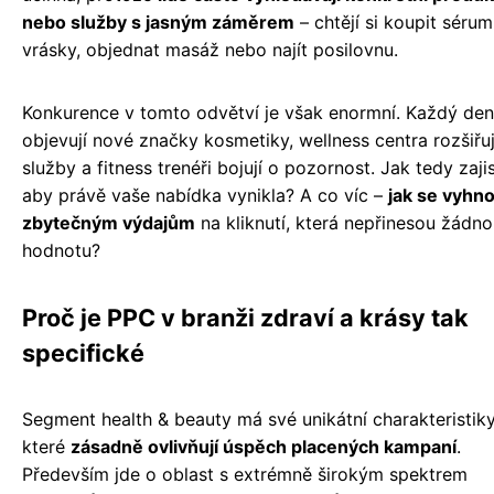
nebo služby s jasným záměrem
– chtějí si koupit sérum
vrásky, objednat masáž nebo najít posilovnu.
Konkurence v tomto odvětví je však enormní. Každý den
objevují nové značky kosmetiky, wellness centra rozšiřuj
služby a fitness trenéři bojují o pozornost. Jak tedy zajis
aby právě vaše nabídka vynikla? A co víc –
jak se vyhn
zbytečným výdajům
na kliknutí, která nepřinesou žádn
hodnotu?
Proč je PPC v branži zdraví a krásy tak
specifické
Segment health & beauty má své unikátní charakteristiky
které
zásadně ovlivňují úspěch placených kampaní
.
Především jde o oblast s extrémně širokým spektrem