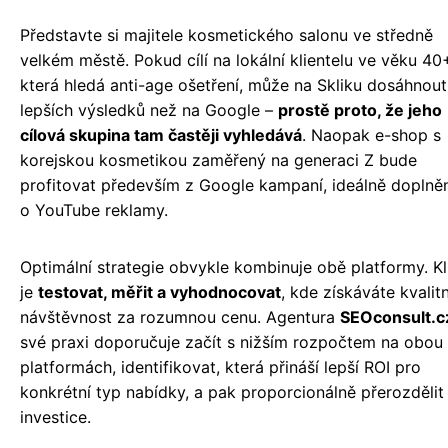
Představte si majitele kosmetického salonu ve středně
velkém městě. Pokud cílí na lokální klientelu ve věku 40
která hledá anti-age ošetření, může na Skliku dosáhnout
lepších výsledků než na Google –
prostě proto, že jeho
cílová skupina tam častěji vyhledává
. Naopak e-shop s
korejskou kosmetikou zaměřený na generaci Z bude
profitovat především z Google kampaní, ideálně doplně
o YouTube reklamy.
Optimální strategie obvykle kombinuje obě platformy. K
je
testovat, měřit a vyhodnocovat
, kde získáváte kvalitn
návštěvnost za rozumnou cenu. Agentura
SEOconsult.c
své praxi doporučuje začít s nižším rozpočtem na obou
platformách, identifikovat, která přináší lepší ROI pro
konkrétní typ nabídky, a pak proporcionálně přerozdělit
investice.