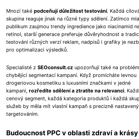
Mnozí také
podceňují důležitost testování
. Každá cílov
skupina reaguje jinak na různé typy sdělení. Zatímco ml
publikum zaujmou trendy ingredience jako niacinamid n
retinol, starší generace preferuje důvěryhodnost a tradic
testování různých verzí reklam, nadpisů i grafiky je nez
pro optimalizaci výsledků.
Specialisté z
SEOconsult.cz
upozorňují také na problém
chybějící segmentací kampaní. Když promícháte levnou
drogeriovou kosmetiku s luxusními značkami v jedné
kampani,
rozředíte sdělení a ztratíte na relevanci
. Každ
cenový segment, každá kategoria produktů i každá sku
služeb by měla mít vlastní kampaň s precizně nastaven
targetováním.
Budoucnost PPC v oblasti zdraví a krásy