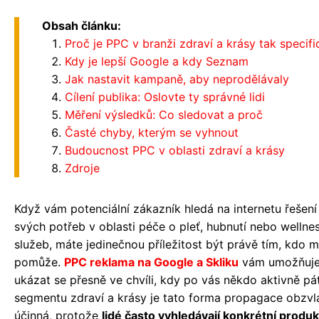
Obsah článku:
Proč je PPC v branži zdraví a krásy tak specifi
Kdy je lepší Google a kdy Seznam
Jak nastavit kampaně, aby neprodělávaly
Cílení publika: Oslovte ty správné lidi
Měření výsledků: Co sledovat a proč
Časté chyby, kterým se vyhnout
Budoucnost PPC v oblasti zdraví a krásy
Zdroje
Když vám potenciální zákazník hledá na internetu řešení
svých potřeb v oblasti péče o pleť, hubnutí nebo wellne
služeb, máte jedinečnou příležitost být právě tím, kdo 
pomůže.
PPC reklama na Google a Skliku
vám umožňuj
ukázat se přesně ve chvíli, kdy po vás někdo aktivně pát
segmentu zdraví a krásy je tato forma propagace obzvl
účinná, protože
lidé často vyhledávají konkrétní produk