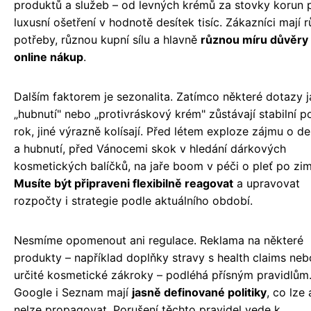
produktů a služeb – od levných krémů za stovky korun 
luxusní ošetření v hodnotě desítek tisíc. Zákazníci mají 
potřeby, různou kupní sílu a hlavně
různou míru důvěry
online nákup
.
Dalším faktorem je sezonalita. Zatímco některé dotazy 
„hubnutí" nebo „protivráskový krém" zůstávají stabilní p
rok, jiné výrazně kolísají. Před létem exploze zájmu o de
a hubnutí, před Vánocemi skok v hledání dárkových
kosmetických balíčků, na jaře boom v péči o pleť po zim
Musíte být připraveni flexibilně reagovat
a upravovat
rozpočty i strategie podle aktuálního období.
Nesmíme opomenout ani regulace. Reklama na některé
produkty – například doplňky stravy s health claims neb
určité kosmetické zákroky – podléhá přísným pravidlům
Google i Seznam mají
jasně definované politiky
, co lze 
nelze propagovat. Porušení těchto pravidel vede k