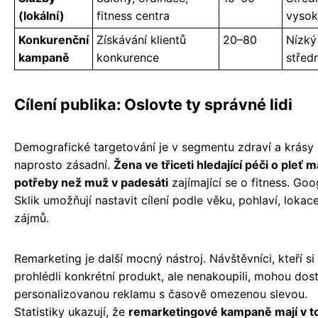
(lokální)
fitness centra
vysok
Konkurenční
Získávání klientů
20–80
Nízký
kampaně
konkurence
středn
Cílení publika: Oslovte ty správné lidi
Demografické targetování je v segmentu zdraví a krásy
naprosto zásadní.
Žena ve třiceti hledající péči o pleť m
potřeby než muž v padesáti
zajímající se o fitness. Goog
Sklik umožňují nastavit cílení podle věku, pohlaví, lokace
zájmů.
Remarketing je další mocný nástroj. Návštěvníci, kteří si
prohlédli konkrétní produkt, ale nenakoupili, mohou dos
personalizovanou reklamu s časově omezenou slevou.
Statistiky ukazují, že
remarketingové kampaně mají v 