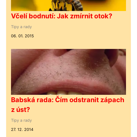
Včelí bodnutí: Jak zmírnit otok?
Tipy a rady
06. 01. 2015
Babská rada: Čím odstranit zápach
z úst?
Tipy a rady
27. 12. 2014