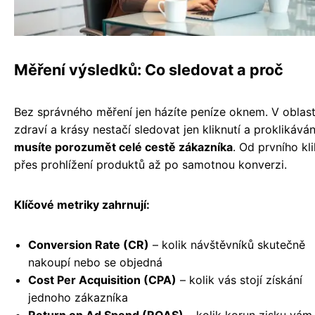
Měření výsledků: Co sledovat a proč
Bez správného měření jen házíte peníze oknem. V oblast
zdraví a krásy nestačí sledovat jen kliknutí a proklikáván
musíte porozumět celé cestě zákazníka
. Od prvního kli
přes prohlížení produktů až po samotnou konverzi.
Klíčové metriky zahrnují:
Conversion Rate (CR)
– kolik návštěvníků skutečně
nakoupí nebo se objedná
Cost Per Acquisition (CPA)
– kolik vás stojí získání
jednoho zákazníka
Return on Ad Spend (ROAS)
– kolik korun zisku vám