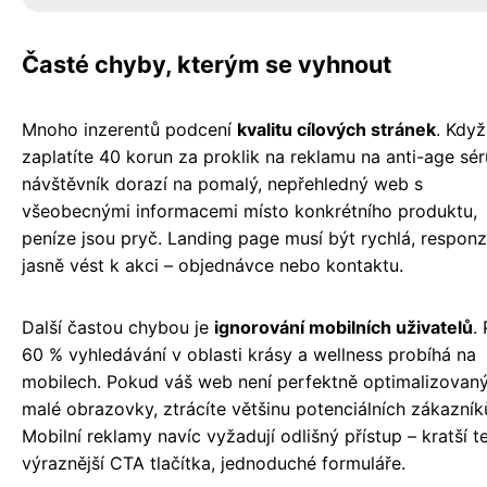
Časté chyby, kterým se vyhnout
Mnoho inzerentů podcení
kvalitu cílových stránek
. Když
zaplatíte 40 korun za proklik na reklamu na anti-age sé
návštěvník dorazí na pomalý, nepřehledný web s
všeobecnými informacemi místo konkrétního produktu,
peníze jsou pryč. Landing page musí být rychlá, responz
jasně vést k akci – objednávce nebo kontaktu.
Další častou chybou je
ignorování mobilních uživatelů
.
60 % vyhledávání v oblasti krásy a wellness probíhá na
mobilech. Pokud váš web není perfektně optimalizovan
malé obrazovky, ztrácíte většinu potenciálních zákazník
Mobilní reklamy navíc vyžadují odlišný přístup – kratší te
výraznější CTA tlačítka, jednoduché formuláře.