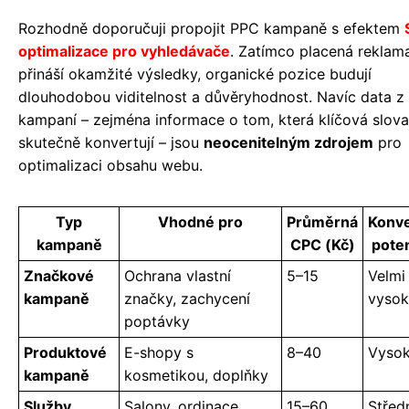
Rozhodně doporučuji propojit PPC kampaně s efektem
optimalizace pro vyhledávače
. Zatímco placená reklam
přináší okamžité výsledky, organické pozice budují
dlouhodobou viditelnost a důvěryhodnost. Navíc data z
kampaní – zejména informace o tom, která klíčová slova
skutečně konvertují – jsou
neocenitelným zdrojem
pro
optimalizaci obsahu webu.
Typ
Vhodné pro
Průměrná
Konve
kampaně
CPC (Kč)
poten
Značkové
Ochrana vlastní
5–15
Velmi
kampaně
značky, zachycení
vysok
poptávky
Produktové
E-shopy s
8–40
Vyso
kampaně
kosmetikou, doplňky
Služby
Salony, ordinace,
15–60
Střed