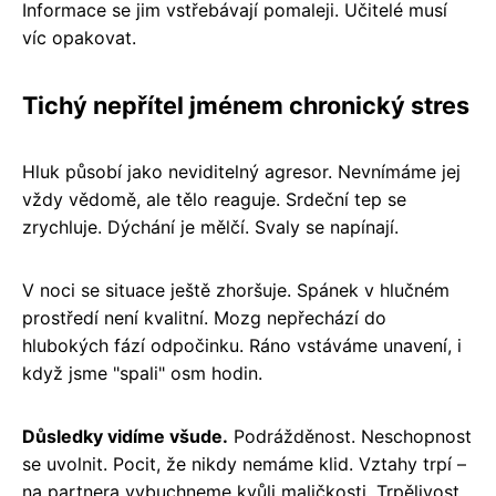
Informace se jim vstřebávají pomaleji. Učitelé musí
víc opakovat.
Tichý nepřítel jménem chronický stres
Hluk působí jako neviditelný agresor. Nevnímáme jej
vždy vědomě, ale tělo reaguje. Srdeční tep se
zrychluje. Dýchání je mělčí. Svaly se napínají.
V noci se situace ještě zhoršuje. Spánek v hlučném
prostředí není kvalitní. Mozg nepřechází do
hlubokých fází odpočinku. Ráno vstáváme unavení, i
když jsme "spali" osm hodin.
Důsledky vidíme všude.
Podrážděnost. Neschopnost
se uvolnit. Pocit, že nikdy nemáme klid. Vztahy trpí –
na partnera vybuchneme kvůli maličkosti. Trpělivost