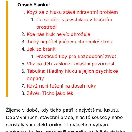
Obsah článku:
Když se z hluku stává zdravotní problém
Co se děje s psychikou v hlučném
prostředí
Kde nás hluk nejvíc ohrožuje
Tichý nepřítel jménem chronický stres
Jak se bránit
Praktické tipy pro každodenní život
Vliv na děti zaslouží zvláštní pozornost
Tabulka: Hladiny hluku a jejich psychické
dopady
Když není řešení na dosah ruky
Závěr: Ticho jako lék
Žijeme v době, kdy ticho patří k největšímu luxusu.
Dopravní ruch, stavební práce, hlasité sousedy nebo
neustálý šum elektroniky – to všechno vytváří
zvukovou kulisu, která naši psychiku ovlivňuje daleko