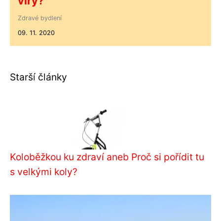
viry?
Zdravé bydlení
09. 11. 2020
Starší články
Koloběžkou ku zdraví aneb Proč si pořídit tu
s velkými koly?