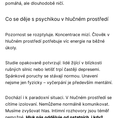
pomáhá, ale dlouhodobě ničí.
Co se děje s psychikou v hlučném prostředí
Pozornost se rozptyluje. Koncentrace mizí. Člověk v
hlučném prostředí potřebuje víc energie na běžné
úkoly.
Studie opakovaně potvrzují: lidé žijící v blízkosti
rušných silnic nebo letišť trpí častěji depresemi.
Spánkové poruchy se stávají normou. Unavení
nejsme jen fyzicky – vyčerpání je především mentální.
Dochází i k paradoxní situaci. V hlučném prostředí se
cítíme izolovaní. Nemůžeme normálně komunikovat.
Musíme zvyšovat hlas. Intimní rozhovory jsou téměř
nemožné.
Hluk nás odděluje od ostatních, i když