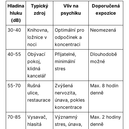
Hladina
Typický
Vliv na
Doporučená
hluku
zdroj
psychiku
expozice
(dB)
30-40
Knihovna,
Optimální pro
Neomezená
ložnice v
odpočinek a
noci
koncentraci
40-55
Obývací
Přijatelné,
Dlouhodobě
pokoj,
minimální
možné
klidná
stres
kancelář
55-70
Rušná
Zvýšená
Max. 8 hodin
ulice,
nervozita,
denně
restaurace
únava, pokles
koncentrace
70-85
Vysavač,
Významný
Max. 2 hodiny
hlasitá
stres, únava,
denně