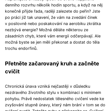
denního rozvrhu několik hodin sportu, a když na něj
konečně přijde řada, raději zalezete do peřin? Jste
po práci již tak unavení, že vám na zvedání činek
v posilovně nebo poskakování na aerobiku zkrátka
nezbývá energie? Možná děláte některou ze
zásadních chyb, které vám energii odčerpávají. Ale
možná byste se jen měli překonat a dostat do těla
trochu endorfinů.
Přetněte začarovaný kruh a začněte
cvičit
Chronická únava vzniká nejčastěji v důsledku
nezdravého životního stylu v kombinaci s minimem
pohybu. Právě nedostatek tělesného cvičení vede ke
zvyšování stupně únavy, který nám brání v tom se do
cvičení pustit. Zatněte zuby a překonejte se. Cvičení