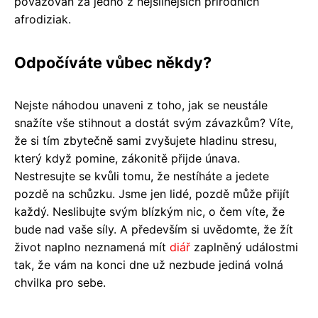
považován za jedno z nejsilnějších přírodních
afrodiziak.
Odpočíváte vůbec někdy?
Nejste náhodou unaveni z toho, jak se neustále
snažíte vše stihnout a dostát svým závazkům? Víte,
že si tím zbytečně sami zvyšujete hladinu stresu,
který když pomine, zákonitě přijde únava.
Nestresujte se kvůli tomu, že nestíháte a jedete
pozdě na schůzku. Jsme jen lidé, pozdě může přijít
každý. Neslibujte svým blízkým nic, o čem víte, že
bude nad vaše síly. A především si uvědomte, že žít
život naplno neznamená mít
diář
zaplněný událostmi
tak, že vám na konci dne už nezbude jediná volná
chvilka pro sebe.