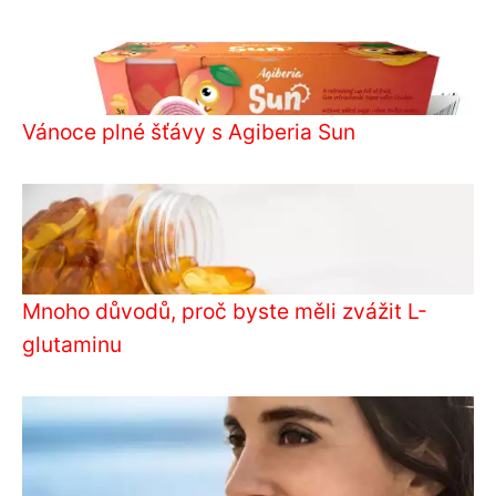
Vánoce plné šťávy s Agiberia Sun
Mnoho důvodů, proč byste měli zvážit L-
glutaminu