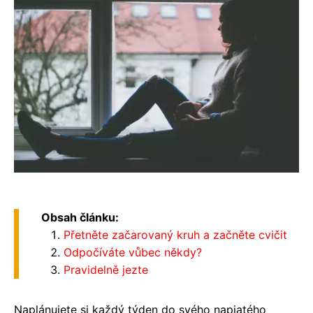
Obsah článku:
Přetněte začarovaný kruh a začněte cvičit
Odpočíváte vůbec někdy?
Pravidelně jezte
Naplánujete si každý týden do svého napjatého