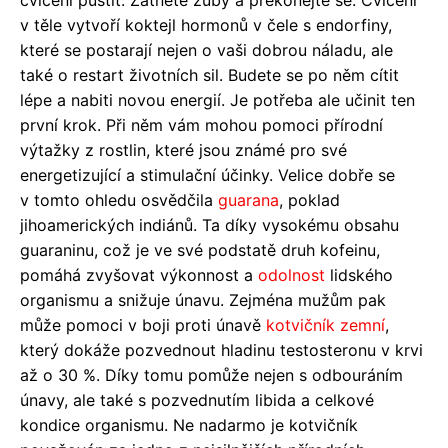
v těle vytvoří koktejl hormonů v čele s endorfiny,
které se postarají nejen o vaši dobrou náladu, ale
také o restart životních sil. Budete se po něm cítit
lépe a nabiti novou energií. Je potřeba ale učinit ten
první krok. Při něm vám mohou pomoci přírodní
výtažky z rostlin, které jsou známé pro své
energetizující a stimulační účinky. Velice dobře se
v tomto ohledu osvědčila
guarana
, poklad
jihoamerických indiánů. Ta díky vysokému obsahu
guaraninu, což je ve své podstatě druh kofeinu,
pomáhá zvyšovat výkonnost a
odolnost
lidského
organismu a snižuje únavu. Zejména mužům pak
může pomoci v boji proti únavě
kotvičník zemní
,
který dokáže pozvednout hladinu testosteronu v krvi
až o 30 %. Díky tomu pomůže nejen s odbouráním
únavy, ale také s pozvednutím libida a celkové
kondice organismu. Ne nadarmo je kotvičník