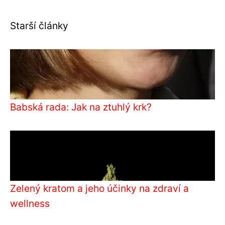
Starší články
Babská rada: Jak na ztuhlý krk?
Zelený kratom a jeho účinky na zdraví a
wellness