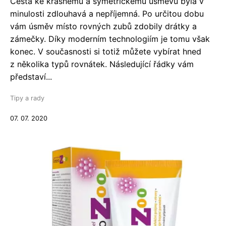
Cesta ke krásnému a symetrickému úsměvu byla v
minulosti zdlouhavá a nepříjemná. Po určitou dobu
vám úsměv místo rovných zubů zdobily drátky a
zámečky. Díky moderním technologiím je tomu však
konec. V současnosti si totiž můžete vybírat hned
z několika typů rovnátek. Následující řádky vám
představí...
Tipy a rady
07. 07. 2020