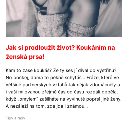
Jak si prodloužit život? Koukáním na
ženská prsa!
Kam to zase koukáš? Že ty ses jí díval do výstřihu?
No počkej, doma to pěkně schytáš… Fráze, které ve
většině partnerských vztahů tak nějak zdomácněly a
i vaši milovanou zřejmě čas od času rozpálí doběla,
když „omylem“ zašilháte na vyvinuté poprsí jiné ženy.
A nezáleží na tom, zda jde i známou...
Tipy a rady