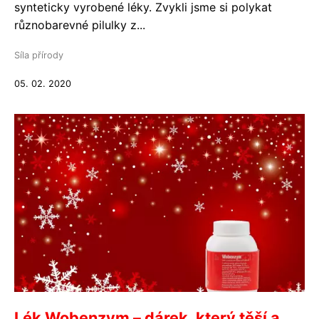
synteticky vyrobené léky. Zvykli jsme si polykat
různobarevné pilulky z...
Síla přírody
05. 02. 2020
Lék Wobenzym – dárek, který těší a