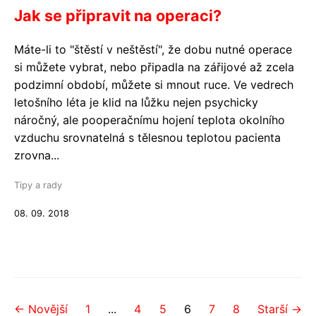
Jak se připravit na operaci?
Máte-li to "štěstí v neštěstí", že dobu nutné operace
si můžete vybrat, nebo připadla na zářijové až zcela
podzimní období, můžete si mnout ruce. Ve vedrech
letošního léta je klid na lůžku nejen psychicky
náročný, ale pooperačnímu hojení teplota okolního
vzduchu srovnatelná s tělesnou teplotou pacienta
zrovna...
Tipy a rady
08. 09. 2018
← Novější
1
...
4
5
6
7
8
Starší →