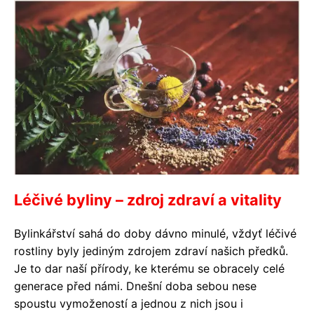
Léčivé byliny – zdroj zdraví a vitality
Bylinkářství sahá do doby dávno minulé, vždyť léčivé
rostliny byly jediným zdrojem zdraví našich předků.
Je to dar naší přírody, ke kterému se obracely celé
generace před námi. Dnešní doba sebou nese
spoustu vymožeností a jednou z nich jsou i