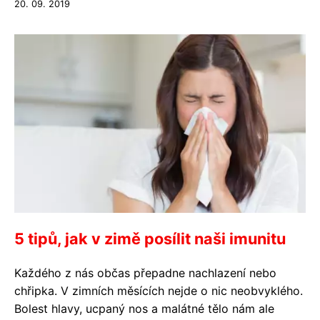
20. 09. 2019
5 tipů, jak v zimě posílit naši imunitu
Každého z nás občas přepadne nachlazení nebo
chřipka. V zimních měsících nejde o nic neobvyklého.
Bolest hlavy, ucpaný nos a malátné tělo nám ale