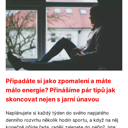
Připadáte si jako zpomalení a máte
málo energie? Přinášíme pár tipů jak
skoncovat nejen s jarní únavou
Naplánujete si každý týden do svého napjatého
denního rozvrhu několik hodin sportu, a když na něj
konečně přijde řada, raději zalezete do peřin? Jste