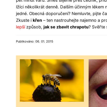
pět minut varu. Směs slijeme přes cedník, př
lžíci několikrát denně. Dalším účinným lékem 
jedné. Obecná doporučení? Nemluvte, pijte ča
Zkuste i
křen
– ten nastrouhejte najemno a pr
lepší
způsob,
jak se zbavit chrapotu
? Svěřte
Publikováno: 06. 01. 2015