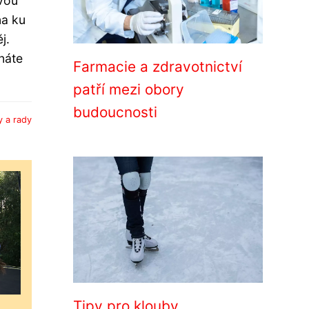
vou
a ku
j.
náte
Farmacie a zdravotnictví
patří mezi obory
budoucnosti
y a rady
Tipy pro klouby