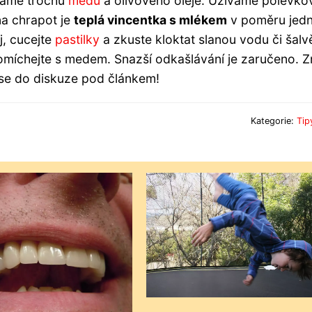
idáme trochu
medu
a olivového oleje. Užíváme polévko
na chrapot je
teplá vincentka s mlékem
v poměru jedn
j, cucejte
pastilky
a zkuste kloktat slanou vodu či šalvě
omíchejte s medem. Snazší odkašlávání je zaručeno. Z
 se do diskuze pod článkem!
Kategorie:
Tip