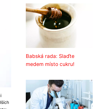
Babská rada: Slaďte
medem místo cukru!
i
lších