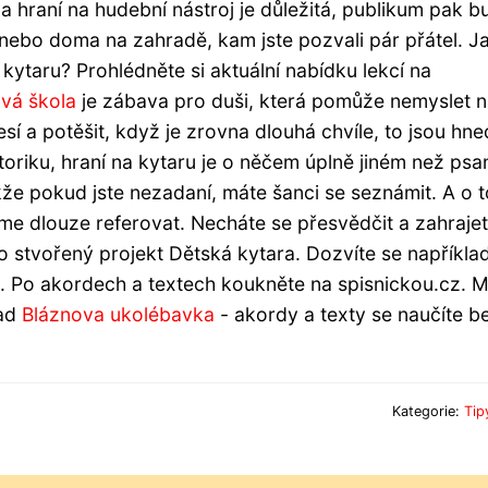
 hraní na hudební nástroj je důležitá, publikum pak b
 nebo doma na zahradě, kam jste pozvali pár přátel. J
 kytaru? Prohlédněte si aktuální nabídku lekcí na
vá škola
je zábava pro duši, která pomůže nemyslet 
esí a potěšit, když je zrovna dlouhá chvíle, to jsou hn
toriku, hraní na kytaru je o něčem úplně jiném než psa
akže pokud jste nezadaní, máte šanci se seznámit. A o 
síme dlouze referovat. Necháte se přesvědčit a zahrajet
ako stvořený projekt Dětská kytara. Dozvíte se například
rát. Po akordech a textech koukněte na spisnickou.cz. 
lad
Bláznova ukolébavka
- akordy a texty se naučíte b
Kategorie:
Tip