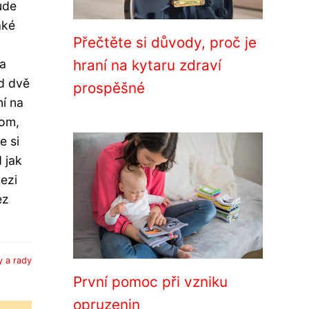
ude
aké
Přečtěte si důvody, proč je
na
hraní na kytaru zdraví
ed dvě
prospěšné
ní na
tom,
e si
 jak
Mezi
ez
y a rady
První pomoc při vzniku
opruzenin