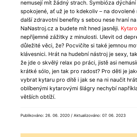
nemusejí mít žádný strach. Symbióza dýchání a
spokojené, ať už je to kdekoliv – na dovolené
další zdravotní benefity s sebou nese hraní na
NaNastroj.cz a budete mít hned jasněji.
Kytaro
nepříjemné zážitky z minulosti. Ulevit od depr
důležité věci, že? Pocvičíte si také jemnou mo
klávesnici. Hrát na hudební nástroj je sexy, t
že jde o skvělý relax po práci, jistě asi nemu
krátké sólo, jen tak pro radost? Pro děti je j
vybrat kytaru pro dítě i jak se na ni naučit h
oblíbenými kytarovými šlágry nechybí napřík
větších obtíží.
Publikováno: 26. 06. 2020 / Aktualizováno: 07. 06. 2023