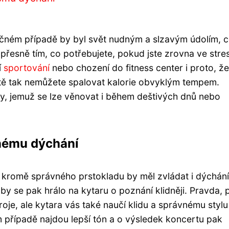
opačném případě by byl svět nudným a slzavým údolím, c
 přesně tím, co potřebujete, pokud jste zrovna ve stre
í
sportování
nebo chození do fitness center i proto, že
ště tak nemůžete spalovat kalorie obvyklým tempem.
bby, jemuž se lze věnovat i během deštivých dnů nebo
vnému dýchání
, kromě správného prstokladu by měl zvládat i dýchání
 se pak hrálo na kytaru o poznání klidněji. Pravda, 
troje, ale kytara vás také naučí klidu a správnému stylu
om případě najdou lepší tón a o výsledek koncertu pak