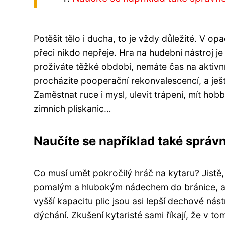
Potěšit tělo i ducha, to je vždy důležité. V 
přeci nikdo nepřeje. Hra na hudební nástroj je
prožíváte těžké období, nemáte čas na aktivn
procházíte pooperační rekonvalescencí, a je
Zaměstnat ruce i mysl, ulevit trápení, mít ho
zimních plískanic…
Naučíte se například také sprá
Co musí umět pokročilý hráč na kytaru? Jistě
pomalým a hlubokým nádechem do bránice, aby
vyšší kapacitu plic jsou asi lepší dechové nás
dýchání. Zkušení kytaristé sami říkají, že v t