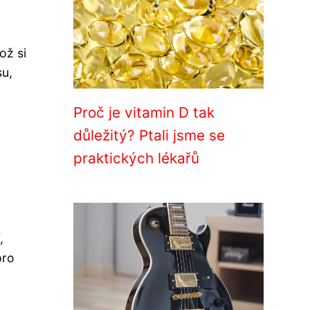
ož si
su,
Proč je vitamin D tak
důležitý? Ptali jsme se
praktických lékařů
,
pro