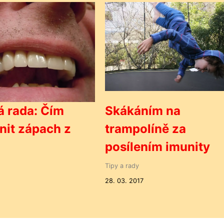
 rada: Čím
Skákáním na
nit zápach z
trampolíně za
posílením imunity
Tipy a rady
28. 03. 2017