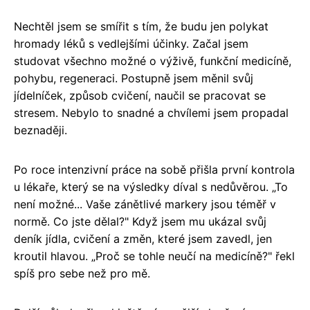
Nechtěl jsem se smířit s tím, že budu jen polykat
hromady léků s vedlejšími účinky. Začal jsem
studovat všechno možné o výživě, funkční medicíně,
pohybu, regeneraci. Postupně jsem měnil svůj
jídelníček, způsob cvičení, naučil se pracovat se
stresem. Nebylo to snadné a chvílemi jsem propadal
beznaději.
Po roce intenzivní práce na sobě přišla první kontrola
u lékaře, který se na výsledky díval s nedůvěrou. „To
není možné... Vaše zánětlivé markery jsou téměř v
normě. Co jste dělal?" Když jsem mu ukázal svůj
deník jídla, cvičení a změn, které jsem zavedl, jen
kroutil hlavou. „Proč se tohle neučí na medicíně?" řekl
spíš pro sebe než pro mě.