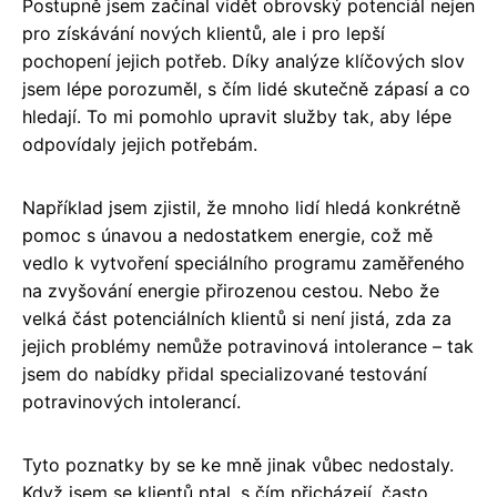
Postupně jsem začínal vidět obrovský potenciál nejen
pro získávání nových klientů, ale i pro lepší
pochopení jejich potřeb. Díky analýze klíčových slov
jsem lépe porozuměl, s čím lidé skutečně zápasí a co
hledají. To mi pomohlo upravit služby tak, aby lépe
odpovídaly jejich potřebám.
Například jsem zjistil, že mnoho lidí hledá konkrétně
pomoc s únavou a nedostatkem energie, což mě
vedlo k vytvoření speciálního programu zaměřeného
na zvyšování energie přirozenou cestou. Nebo že
velká část potenciálních klientů si není jistá, zda za
jejich problémy nemůže potravinová intolerance – tak
jsem do nabídky přidal specializované testování
potravinových intolerancí.
Tyto poznatky by se ke mně jinak vůbec nedostaly.
Když jsem se klientů ptal, s čím přicházejí, často