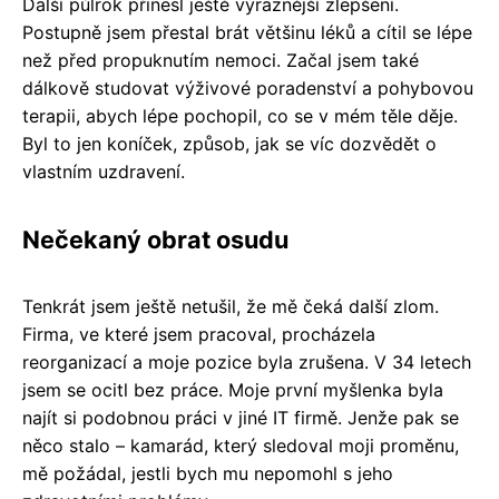
Další půlrok přinesl ještě výraznější zlepšení.
Postupně jsem přestal brát většinu léků a cítil se lépe
než před propuknutím nemoci. Začal jsem také
dálkově studovat výživové poradenství a pohybovou
terapii, abych lépe pochopil, co se v mém těle děje.
Byl to jen koníček, způsob, jak se víc dozvědět o
vlastním uzdravení.
Nečekaný obrat osudu
Tenkrát jsem ještě netušil, že mě čeká další zlom.
Firma, ve které jsem pracoval, procházela
reorganizací a moje pozice byla zrušena. V 34 letech
jsem se ocitl bez práce. Moje první myšlenka byla
najít si podobnou práci v jiné IT firmě. Jenže pak se
něco stalo – kamarád, který sledoval moji proměnu,
mě požádal, jestli bych mu nepomohl s jeho