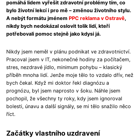
pomáhá lidem vyřešit zdravotní problémy tím, co
bylo životní lekcí i pro mě – změnou životního stylu.
A nebýt formátu jménem
PPC reklama v Ostravě
,
nikdy bych nedokázal oslovit tolik lidí, kteří
potřebovali pomoc stejně jako kdysi já.
Nikdy jsem neměl v plánu podnikat ve zdravotnictví.
Pracoval jsem v IT, nekonečné hodiny za počítačem,
stres, nezdravé jídlo, minimum pohybu – klasický
příběh mnoha lidí. Jenže moje tělo to vzdalo dřív, než
bych čekal. Když mi doktor řekl diagnózu a
prognózu, byl jsem naprosto v šoku. Náhle jsem
pochopil, že všechny ty roky, kdy jsem ignoroval
bolesti, únavu a další signály, se mi tělo snažilo něco
říct.
Začátky vlastního uzdravení