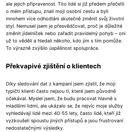
ale jejich připravenost. Tito lidé si již předem přečetli
o mém přístupu, znali moji osobní cestu a byli
mnohem více odhodláni skutečně změnit svůj životní
styl. Nemusel jsem je přesvědčovat, proč je důležité
změnit jídelníček nebo zařadit pravidelný pohyb – oni
už to věděli a hledali někoho, kdo jim s tím pomůže.
To výrazně zvýšilo úspěšnost spolupráce.
Překvapivé zjištění o klientech
Díky sledování dat z kampaní jsem zjistil, že moji
typičtí klienti často nejsou ti, které jsem původně
očekával. Myslel jsem, že budu pracovat hlavně s
mladšími lidmi, ale ukázalo se, že nejvíc moje služby
vyhledávají lidé mezi 40-55 lety, často lidé, kteří již
vyzkoušeli spoustu jiných přístupů a jsou frustrovaní
nedostatečnými výsledky.