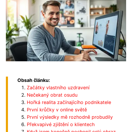
Obsah článku:
Začátky vlastního uzdravení
Nečekaný obrat osudu
Hořká realita začínajícího podnikatele
První krůčky v online světě
První výsledky mě rozhodně probudily
Překvapivé zjištění o klientech
Když jsem konečně pochopil celý obraz