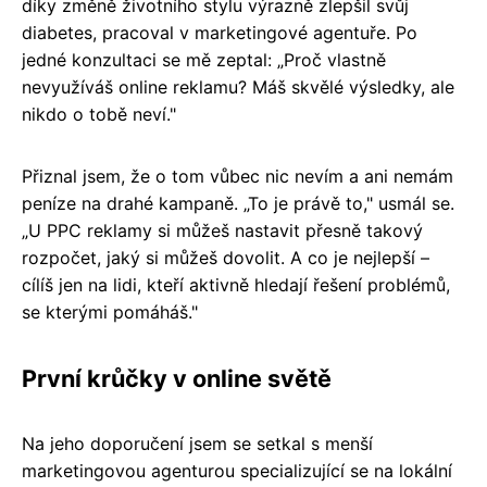
díky změně životního stylu výrazně zlepšil svůj
diabetes, pracoval v marketingové agentuře. Po
jedné konzultaci se mě zeptal: „Proč vlastně
nevyužíváš online reklamu? Máš skvělé výsledky, ale
nikdo o tobě neví."
Přiznal jsem, že o tom vůbec nic nevím a ani nemám
peníze na drahé kampaně. „To je právě to," usmál se.
„U PPC reklamy si můžeš nastavit přesně takový
rozpočet, jaký si můžeš dovolit. A co je nejlepší –
cílíš jen na lidi, kteří aktivně hledají řešení problémů,
se kterými pomáháš."
První krůčky v online světě
Na jeho doporučení jsem se setkal s menší
marketingovou agenturou specializující se na lokální