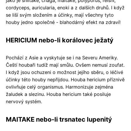
jako je shiitake, chaga, maitake, polyporus, reishi,
cordyceps, auricularia, enoki a z dalších druhů. I když
se liší svým složením a účinky, mají všechny tyto
houby jedno společné - blahodárný efekt na zdraví!
HERICIUM nebo-li korálovec ježatý
Pochází z Asie a vyskytuje se i na Severu Ameriky.
Čeští houbaři tudíž mají smůlu. Ovšem nemusí zoufat.
I když jsou ochuzeni o možnost jejího sběru, o léčivé
účinky této houby nepřijdou. Houba hericium příznivě
ovlivňuje celý organismus. Harmonizuje zejména
žaludek a slezinu. Houba hericium také posiluje
nervový systém.
MAITAKE nebo-li trsnatec lupenitý