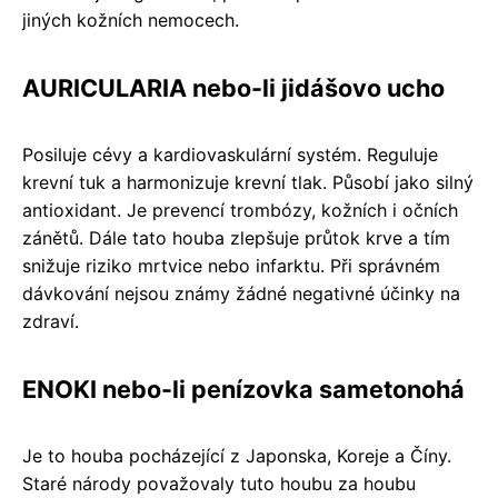
jiných kožních nemocech.
AURICULARIA nebo-li jidášovo ucho
Posiluje cévy a kardiovaskulární systém. Reguluje
krevní tuk a harmonizuje krevní tlak. Působí jako silný
antioxidant. Je prevencí trombózy, kožních i očních
zánětů. Dále tato houba zlepšuje průtok krve a tím
snižuje riziko mrtvice nebo infarktu. Při správném
dávkování nejsou známy žádné negativné účinky na
zdraví.
ENOKI nebo-li penízovka sametonohá
Je to houba pocházející z Japonska, Koreje a Číny.
Staré národy považovaly tuto houbu za houbu