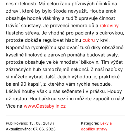
nesmrtelnosti. Má celou řadu příznivých účinků na
zdraví, které by bylo škoda nevyužít. Houba enoki
obsahuje hodně vlákniny a tudíž upravuje činnost
trávící soustavy. Je prevencí hemoroidů a
rakoviny
tlustého střeva. Je vhodná pro pacienty s cukrovkou,
protože dokáže regulovat hladinu
cukru
v krvi.
Napomáhá rychlejšímu spalování tuků díky obsažené
kyselině linolové a zároveň pomáhá budovat svaly,
protože obsahuje velké množství bílkovin. Tím výčet
zázračných hub samozřejmě nekončí. Z naší nabídky
si můžete vybrat další. Jejich výhodou je, praktické
balení 90 kapslí, z kterého vám rychle neubude.
Léčivé houby však u nás seženete i v prášku. Houby
už rostou. Houbařskou sezónu můžete započít u nás!
Více na
www.Cestabylin.cz
Publikováno: 15. 08. 2018 /
Kategorie:
Léky a
Aktualizováno: 07. 06. 2023
doplňky stravy