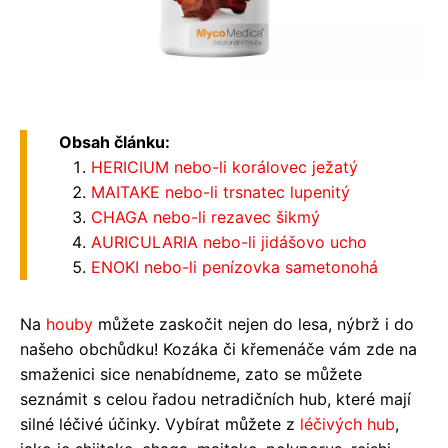
Obsah článku:
HERICIUM nebo-li korálovec ježatý
MAITAKE nebo-li trsnatec lupenitý
CHAGA nebo-li rezavec šikmý
AURICULARIA nebo-li jidášovo ucho
ENOKI nebo-li penízovka sametonohá
Na
houby
můžete zaskočit nejen do lesa, nýbrž i do
našeho obchůdku! Kozáka či křemenáče vám zde na
smaženici sice nenabídneme, zato se můžete
seznámit s celou řadou netradičních hub, které mají
silné léčivé účinky. Vybírat můžete z
léčivých hub
,