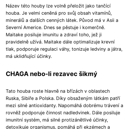
Název této houby lze volně přeložit jako tančící
houba. Je velmi ceněná pro svůj obsah vitamínů,
minerálů a dalších cenných látek. Původ má v Asii a
Severní Americe. Dnes se pěstuje i komerčně.
Maitake posiluje imunitu a zdraví toho, jež ji
pravidelně užívá. Maitake dále optimalizuje krevní
tlak, podporuje regulaci váhy, tonizuje ledviny a játra,
má uklidňující účinky.
CHAGA nebo-li rezavec šikmý
Tato houba roste hlavně na břízách v oblastech
Ruska, Sibiře a Polska. Díky obsaženým látkám patří
mezi silné antioxidanty. Napomáhá dobrému trávení a
rovněž podporuje činnost nadledvinek. Dále posiluje
imunitní systém, má silné protizánětlivé účinky,
detoxikuje organismus, pomáhá při ekzémech a