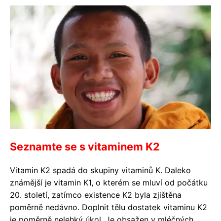
Seznamte se s vitaminem K2
Vitamin K2 spadá do skupiny vitaminů K. Daleko
známější je vitamin K1, o kterém se mluví od počátku
20. století, zatímco existence K2 byla zjištěna
poměrně nedávno. Doplnit tělu dostatek vitaminu K2
je poměrně nelehký úkol. Je obsažen v mléčných