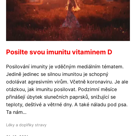
Posilte svou imunitu vitaminem D
Posilování imunity je vděčným mediálním tématem.
Jedině jedinec se silnou imunitou je schopný
odolávat agresivním virům. Včetně koronaviru. Je ale
otázkou, jak imunitu posilovat. Podzimní měsíce
přinášejí úbytek slunečních paprsků, snižující se
teploty, deštivé a větrné dny. A také náladu pod psa.
Ta nám...
Léky a doplňky stravy