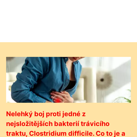
Nelehký boj proti jedné z
nejsložitějších bakterií trávicího
traktu, Clostridium difficile. Co to je a