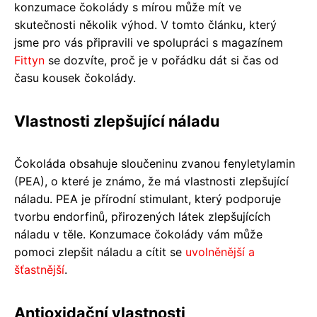
konzumace čokolády s mírou může mít ve
skutečnosti několik výhod. V tomto článku, který
jsme pro vás připravili ve spolupráci s magazínem
Fittyn
se dozvíte, proč je v pořádku dát si čas od
času kousek čokolády.
Vlastnosti zlepšující náladu
Čokoláda obsahuje sloučeninu zvanou fenyletylamin
(PEA), o které je známo, že má vlastnosti zlepšující
náladu. PEA je přírodní stimulant, který podporuje
tvorbu endorfinů, přirozených látek zlepšujících
náladu v těle. Konzumace čokolády vám může
pomoci zlepšit náladu a cítit se
uvolněnější a
šťastnější
.
Antioxidační vlastnosti