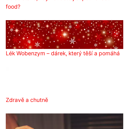
food?
Lék Wobenzym – dárek, který těší a pomáhá
Zdravě a chutně