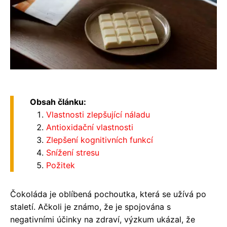
Obsah článku:
Vlastnosti zlepšující náladu
Antioxidační vlastnosti
Zlepšení kognitivních funkcí
Snížení stresu
Požitek
Čokoláda je oblíbená pochoutka, která se užívá po
staletí. Ačkoli je známo, že je spojována s
negativními účinky na zdraví, výzkum ukázal, že