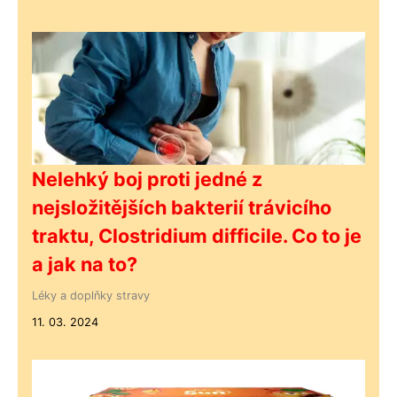
Nelehký boj proti jedné z
nejsložitějších bakterií trávicího
traktu, Clostridium difficile. Co to je
a jak na to?
Léky a doplňky stravy
11. 03. 2024