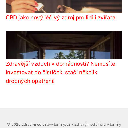
CBD jako nový léčivý zdroj pro lidi i zvířata
Zdravější vzduch v domácnosti? Nemusíte
investovat do čističek, stačí několik
drobných opatření!
© 2026 zdravi-medicina-vitaminy.cz - Zdraví, medicína a vitamíny