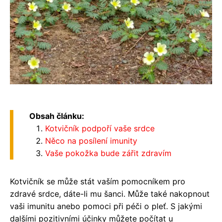
Obsah článku:
Kotvičník podpoří vaše srdce
Něco na posílení imunity
Vaše pokožka bude zářit zdravím
Kotvičník se může stát vaším pomocníkem pro
zdravé srdce, dáte-li mu šanci. Může také nakopnout
vaši imunitu anebo pomoci při péči o pleť. S jakými
dalšími pozitivními účinky můžete počítat u