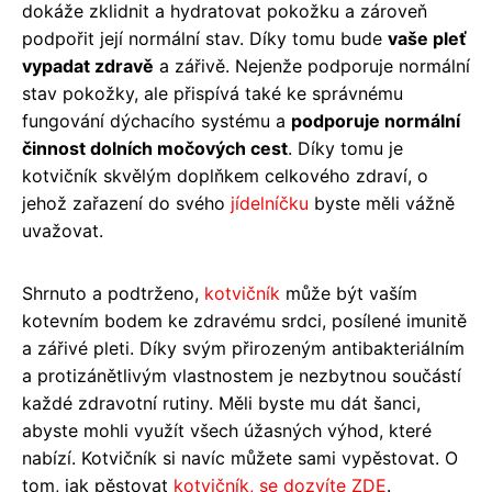
dokáže zklidnit a hydratovat pokožku a zároveň
podpořit její normální stav. Díky tomu bude
vaše pleť
vypadat zdravě
a zářivě. Nejenže podporuje normální
stav pokožky, ale přispívá také ke správnému
fungování dýchacího systému a
podporuje normální
činnost dolních močových cest
. Díky tomu je
kotvičník skvělým doplňkem celkového zdraví, o
jehož zařazení do svého
jídelníčku
byste měli vážně
uvažovat.
Shrnuto a podtrženo,
kotvičník
může být vaším
kotevním bodem ke zdravému srdci, posílené imunitě
a zářivé pleti. Díky svým přirozeným antibakteriálním
a protizánětlivým vlastnostem je nezbytnou součástí
každé zdravotní rutiny. Měli byste mu dát šanci,
abyste mohli využít všech úžasných výhod, které
nabízí. Kotvičník si navíc můžete sami vypěstovat. O
tom, jak pěstovat
kotvičník, se dozvíte ZDE
.