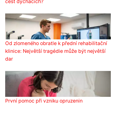
cest dýchacích?
Od zlomeného obratle k přední rehabilitační
klinice: Největší tragédie může být největší
dar
První pomoc při vzniku opruzenin