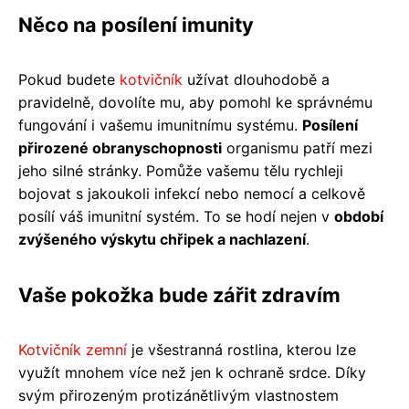
Něco na posílení imunity
Pokud budete
kotvičník
užívat dlouhodobě a
pravidelně, dovolíte mu, aby pomohl ke správnému
fungování i vašemu imunitnímu systému.
Posílení
přirozené obranyschopnosti
organismu patří mezi
jeho silné stránky. Pomůže vašemu tělu rychleji
bojovat s jakoukoli infekcí nebo nemocí a celkově
posílí váš imunitní systém. To se hodí nejen v
období
zvýšeného výskytu chřipek a nachlazení
.
Vaše pokožka bude zářit zdravím
Kotvičník zemní
je všestranná rostlina, kterou lze
využít mnohem více než jen k ochraně srdce. Díky
svým přirozeným protizánětlivým vlastnostem