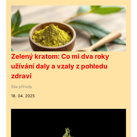
Zelený kratom: Co mi dva roky
užívání daly a vzaly z pohledu
zdraví
Síla přírody
18. 04. 2025