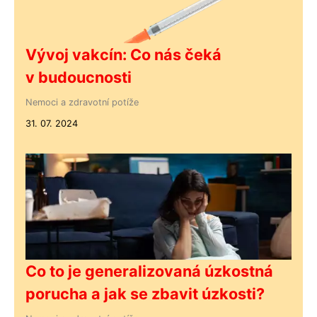
Vývoj vakcín: Co nás čeká
v budoucnosti
Nemoci a zdravotní potíže
31. 07. 2024
Co to je generalizovaná úzkostná
porucha a jak se zbavit úzkosti?