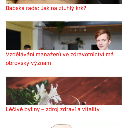
Babská rada: Jak na ztuhlý krk?
Vzdělávání manažerů ve zdravotnictví má
obrovský význam
Léčivé byliny – zdroj zdraví a vitality