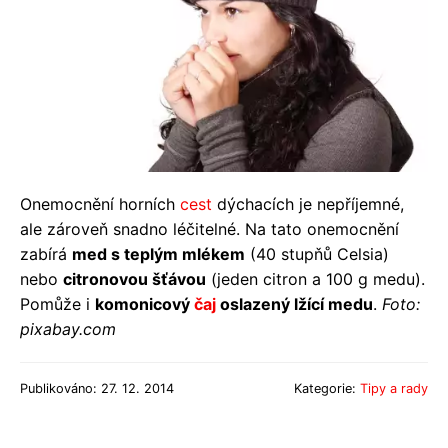
Onemocnění horních
cest
dýchacích je nepříjemné,
ale zároveň snadno léčitelné. Na tato onemocnění
zabírá
med s teplým mlékem
(40 stupňů Celsia)
nebo
citronovou šťávou
(jeden citron a 100 g medu).
Pomůže i
komonicový
čaj
oslazený lžící medu
.
Foto:
pixabay.com
Publikováno: 27. 12. 2014
Kategorie:
Tipy a rady