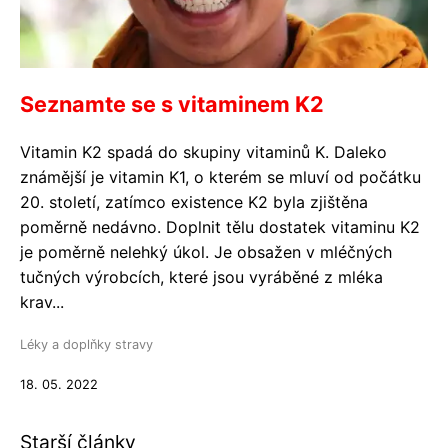
Seznamte se s vitaminem K2
Vitamin K2 spadá do skupiny vitaminů K. Daleko
známější je vitamin K1, o kterém se mluví od počátku
20. století, zatímco existence K2 byla zjištěna
poměrně nedávno. Doplnit tělu dostatek vitaminu K2
je poměrně nelehký úkol. Je obsažen v mléčných
tučných výrobcích, které jsou vyráběné z mléka
krav...
Léky a doplňky stravy
18. 05. 2022
Starší články