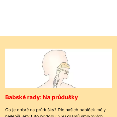
Babské rady: Na průdušky
Co je dobré na průdušky? Dle našich babiček měly
nejlepší léky tuto podobu: 350 gramů smrkových