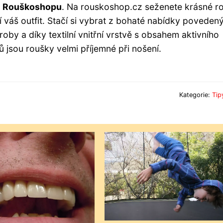
v
Rouškoshopu
. Na rouskoshop.cz seženete krásné r
í váš outfit. Stačí si vybrat z bohaté nabídky poveden
oby a díky textilní vnitřní vrstvě s obsahem aktivního
 jsou roušky velmi příjemné při nošení.
Kategorie:
Tip