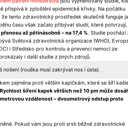
ném patření ministerstva
jsou vyjmenovány studie, kt
ě přispívá k zploštění epidemické křivky. Na počátku
 že tento zdravotnický prostředek skutečně funguje j
hu času však začalo přibývat studií, které potvrzují,
o přenosu až pětinásobně – na 17,4 %
. Studie pochází 
abývá Světová zdravotnická organizace (WHO), Evrop
DC) i Středisko pro kontrolu a prevenci nemocí ze
okázaly i další studie z jiných zdrojů.
 nošení (rouška musí zakrývat nos i ústa).
m zejména proti větším kapičkám, které se šíří kašl
Rychlost šíření kapek větších než 10 pm může dosá
voumetrovou vzdálenost – dvoumetrový odstup proto
ěné. Pokud vám jsou proti srsti běžné zdravotnické