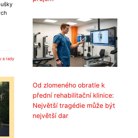
oušky
ých
y a rady
Od zlomeného obratle k
přední rehabilitační klinice:
Největší tragédie může být
největší dar