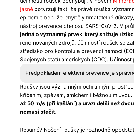
účinnosti roušek pochybují. V novém
Mimořád
jasně
potvrzují fakt, že právě rouška významn
epidemie bohužel chyběly hmatatelné důkazy,
nástroj prevence přenosu SARS-CoV-2. V průbě
jedná o významný prvek, který snižuje rizik
renomovaných zdrojů, účinností roušek se z
středisko pro kontrolu a prevenci nemocí (EC
Spojených států amerických (CDC). Účinnost pr
Předpokladem efektivní prevence je správné
Roušky jsou významným ochranným prostředke
křičením, zpěvem, smíchem i běžnou mluvou.
až 50 m/s (při kašlání) a urazí delší než d
nemusí stačit.
Resumé? Nošení roušky je rozhodně opodstatn