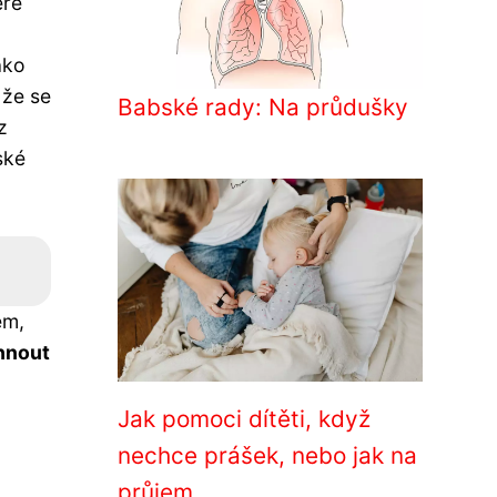
eré
ako
 že se
Babské rady: Na průdušky
z
ské
em,
hnout
Jak pomoci dítěti, když
nechce prášek, nebo jak na
průjem