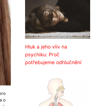
Hluk a jeho vliv na
psychiku: Proč
potřebujeme odhlučnění
pro
 a o